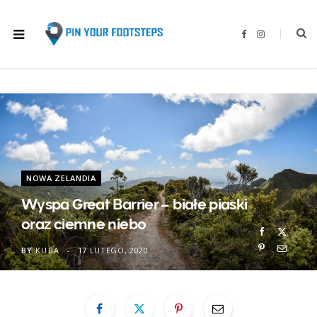
F
I
a
n
c
s
e
t
b
a
o
g
o
r
k
a
m
NOWA ZELANDIA
Wyspa Great Barrier – białe piaski
oraz ciemne niebo
BY
KUBA
17 LUTEGO, 2020