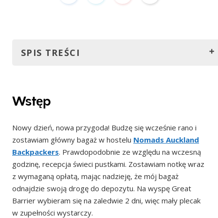
SPIS TREŚCI
Wstęp
Z dala od cywilizacji
Wstęp
Prom czy samolot?
Nowy dzień, nowa przygoda! Budzę się wcześnie rano i
Jak poruszać się po wyspie Great Barrier?
zostawiam główny bagaż w hostelu
Nomads Auckland
Najciekawsze atrakcje wyspy
Backpackers
. Prawdopodobnie ze względu na wczesną
Sanktuarium Ciemnego Nieba
godzinę, recepcja świeci pustkami. Zostawiam notkę wraz
z wymaganą opłatą, mając nadzieję, że mój bagaż
Gorące źródła Kaitoke (Kaitoke Hot Springs)
odnajdzie swoją drogę do depozytu. Na wyspę Great
Wietrzny Kanion & Góra Hobson'a (Windy Canyon & Mt
Barrier wybieram się na zaledwie 2 dni, więc mały plecak
Hobson)
w zupełności wystarczy.