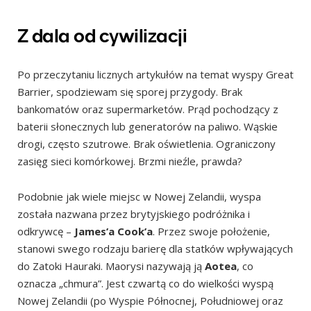
Punkt widokowy Ruahine (Ruahine Lookout)
Punkt widokowy wielorybników (Whalers Lookout)
Z dala od cywilizacji
Inne szlaki trekkingowe
Plaże i zatoki
Po przeczytaniu licznych artykułów na temat wyspy Great
Barrier, spodziewam się sporej przygody. Brak
Port Fitzroy oraz Sanktuarium Glen (Glen Sanctuary)
bankomatów oraz supermarketów. Prąd pochodzący z
Wskocz do wody!
baterii słonecznych lub generatorów na paliwo. Wąskie
Czy warto wybrać się na wyspę Great Barrier?
drogi, często szutrowe. Brak oświetlenia. Ograniczony
zasięg sieci komórkowej. Brzmi nieźle, prawda?
Podobnie jak wiele miejsc w Nowej Zelandii, wyspa
została nazwana przez
brytyjskiego podróżnika i
odkrywcę –
James’a Cook’a
. Przez swoje położenie,
stanowi swego rodzaju barierę dla statków wpływających
do Zatoki Hauraki. Maorysi nazywają ją
Aotea
, co
oznacza „chmura”. Jest czwartą co do wielkości wyspą
Nowej Zelandii (po Wyspie Północnej, Południowej oraz