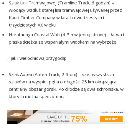
Szlak Linii Tramwajowej (Tramline Track, 6 godzin) –
wiodący wzdłuż starej linii tramwajowej używanej przez
Kauri Timber Company w latach dwudziestych i
trzydziestych XX wieku.
Harataonga Coastal Walk (4-5 h w jedną stronę) – łatwa i
płaska ścieżka ze wspaniałymi widokami na wybrzeże.
…jak i wielodniową przygodą:
Szlak Aotea (Aotea Track, 2-3 dni) – szef wszystkich
szlaków na wyspie, pętla o długości 25 km okrążająca
centralny obszar górski. Po drodze są dwa schroniska, w
których można spędzić noc.