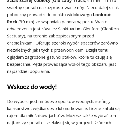
Szlak Starej Kobiety
(
Old Lady Track
; 45 min – 1h) to
świetny sposób na rozprostowanie nóg. Nieco dalej szlak
poboczny prowadzi do punktu widokowego
Lookout
Rock
(30 min) ze wspaniałą panoramą portu. Warte
odwiedzenia jest również Sanktuarium Glenfern (Glenfern
Sactuary), na terenie zabezpieczonym przed
drapieżnikami. Oferuje szeroki wybór spacerów zarówno
niezależnych jak i tych z przewodnikiem. Dzięki temu
oglądam zagrożone gatunki ptaków, które tu czują się
bezpiecznie. Pętla prowadząca wokół tego obszaru jest
najbardziej popularna.
Wskocz do wody!
Do wyboru jest mnóstwo sportów wodnych: surfing,
kajakarstwo, wędkarstwo lub nurkowanie. Liczne zatoki są
rajem dla miłośników jachtów. Możesz także wybrać ten
najtańszy sposób – zrelaksuj się w gorących źródłach