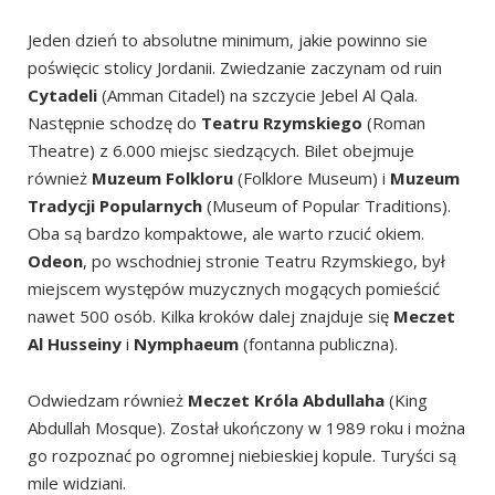
Jeden dzień to absolutne minimum, jakie powinno sie
poświęcic stolicy Jordanii. Zwiedzanie zaczynam od ruin
Cytadeli
(Amman Citadel) na szczycie Jebel Al Qala.
Następnie schodzę do
Teatru Rzymskiego
(Roman
Theatre) z 6.000 miejsc siedzących. Bilet obejmuje
również
Muzeum Folkloru
(Folklore Museum) i
Muzeum
Tradycji Popularnych
(Museum of Popular Traditions).
Oba są bardzo kompaktowe, ale warto rzucić okiem.
Odeon
, po wschodniej stronie Teatru Rzymskiego, był
miejscem występów muzycznych mogących pomieścić
nawet 500 osób. Kilka kroków dalej znajduje się
Meczet
Al Husseiny
i
Nymphaeum
(fontanna publiczna).
Odwiedzam również
Meczet Króla Abdullaha
(King
Abdullah Mosque). Został ukończony w 1989 roku i można
go rozpoznać po ogromnej niebieskiej kopule. Turyści są
mile widziani.