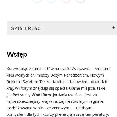
SPIS TREŚCI
Wstęp
Dzień 1 – lotnisko w Ammanie, Bethany Beyond the
Wstęp
Jordan, Morze Martwe
Dzień 2 – Droga 65, Wadi Mujib, Zamek w Karak, Wadi
Korzystając z tanich lotów na trasie Warszawa – Amman i
Rum
kilku wolnych dni między Bożym Narodzeniem, Nowym
Rokiem i Świętem Trzech Króli, postanowiłem odwiedzić
Dzień 3 – Wadi Rum
kraj, w którym znajdują się spektakularne miejsca, takie
Dzień 4 – Wadi Rum, Aqaba
jak
Petra
czy
Wadi Rum
. Jordania uważana jest za
Dzień 5 – Mała Petra, Petra
najbezpieczniejszy kraj w raczej niestabilnym regionie.
Podróżowanie w okresie zimowym jest dobrym
Dzień 6 – Petra, Zamek Shobak, Wioska Dana
pomysłem dla tych, którzy preferują niższe temperatury.
Dzień 7 – Szlak Wadi Dana