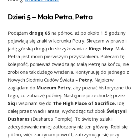
Dzień 5 – Mała Petra, Petra
Podążam
drogą 65
na północ, aż po około 1,5 godziny
pojawiają się znaki w kierunku Petry. Skręcam w prawo i
jadę górską drogą do skrzyżowania z
Kings Hwy
. Mała
Petra jest moim pierwszym przystankiem. Polecam tę
kolejność, ponieważ zwiedzając Małą Petrę na końcu, nie
zrobi ona tak dużego wrażenia. Kontynuuję do jednego z
Nowych Siedmiu Cudów Świata –
Petry
. Najpierw
zaglądam do
Muzeum Petry
, aby poznać historyczne tło
tego, co zobaczę później. Następnie przechodzę przez
Siq
i wspinam się do
The
High Place of Sacrifice.
Idę
dalej przez Wadi Farasa, wychodząc tuż obok
Świątyni
Dushares
(Dushares Temple). To świetny szlak i
zdecydowanie mniej zatłoczony niż ten główny. Robi się
późno, więc zaczynam powrót, zatrzymując się przy