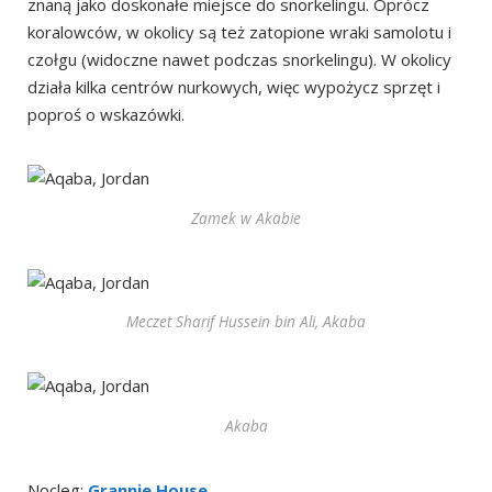
znaną jako doskonałe miejsce do snorkelingu. Oprócz
koralowców, w okolicy są też zatopione wraki samolotu i
czołgu (widoczne nawet podczas snorkelingu). W okolicy
działa kilka centrów nurkowych, więc wypożycz sprzęt i
poproś o wskazówki.
Zamek w Akabie
Meczet Sharif Hussein bin Ali, Akaba
Akaba
Nocleg:
Grannie House