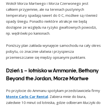
Wokół Morza Martwego i Morza Czerwonego jest
Dzień 8 – Jaskinia Lota, Umm ar-Rasas, Twierdza
całkiem przyjemnie, ale na terenach pustynnych
Machaerus, Madaba
temperatury spadają nawet do 0 C, możliwe są również
Dzień 9 – Amman
opady śniegu. Ponadto niektóre atrakcje nie będą
dostępne ze względu na ryzyko gwałtownych powodzi,
Dzień 10 – Jerash, As-Salt
np. wędrówki po kanionach.
Dzień 11 – Góra Nebo, lotnisko w Ammanie
Poniższy plan zakłada wynajęcie samochodu na cały okres
pobytu, co znacznie ułatwia i przyspiesza
przemieszczanie się między opisanymi punktami.
Dzień 1 – lotnisko w Ammanie, Bethany
Beyond the Jordan, Morze Martwe
Po przylocie do Ammanu spotykam przedstawiciela firmy
Monte Carlo Car Rental
. Zabiera mnie do biura,
zaledwie 10 minut od lotniska, gdzie odbieram kluczyki do