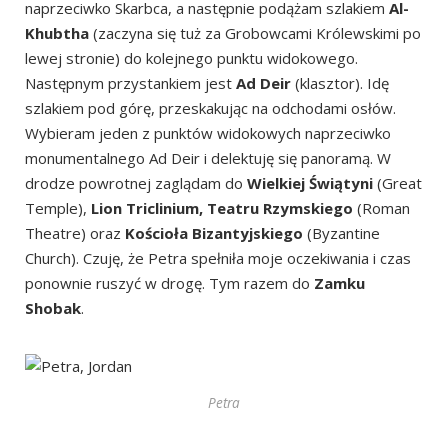
naprzeciwko Skarbca, a następnie podążam szlakiem
Al-
Khubtha
(zaczyna się tuż za Grobowcami Królewskimi po
lewej stronie) do kolejnego punktu widokowego.
Następnym przystankiem jest
Ad Deir
(klasztor). Idę
szlakiem pod górę, przeskakując na odchodami osłów.
Wybieram jeden z punktów widokowych naprzeciwko
monumentalnego Ad Deir i delektuję się panoramą. W
drodze powrotnej zaglądam do
Wielkiej Świątyni
(Great
Temple),
Lion Triclinium, Teatru Rzymskiego
(Roman
Theatre) oraz
Kościoła Bizantyjskiego
(Byzantine
Church). Czuję, że Petra spełniła moje oczekiwania i czas
ponownie ruszyć w drogę. Tym razem do
Zamku
Shobak
.
Petra