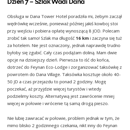
Dzień 7 – Szlak Wadi Dana
Obsługa w Dana Tower Hotel poradziła mi, żebym zaczął
wędrówkę wcześnie, ponieważ później jakiś kowboj stoi
przy wejściu i pobiera opłatę wynoszącą 8 JOD. Polecam
zrobić tak samo! Szlak ma długość
16 km
i zaczyna się tuż
za hotelem. Nie jest oznaczony, jednak naprawdę trudno
byłoby się zgubić. Cały czas podążam doliną. Mam dwie
opcje na dzisiejszy dzień. Pierwsza to iść do końca,
dotrzeć do Feynan Eco-Lodge i zorganizować taksówkę z
powrotem do Dana Village. Taksówka kosztuje około 40-
50 JD a czas przejazdu to ponad 2 godziny. Mogę
poczekać, aż przyjdzie więcej turystów i wtedy
podzielimy koszty. Alternatywą jest zawrócenie mniej
więcej w połowie i wrócenie tą samą drogą pieszo.
Nie lubię zawracać w połowie, problem jednak w tym, że
mimo blisko 2 godzinnego czekania, nikt inny do Feynan