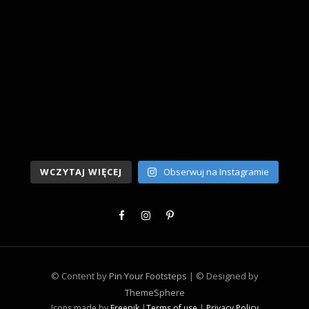
WCZYTAJ WIĘCEJ
Obserwuj na Instagramie
© Content by
Pin Your Footsteps
| © Designed by
ThemeSphere
Icons made by
Freepik
|
Terms of use
|
Privacy Policy