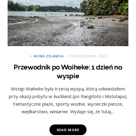
in
NOWA ZELANDIA
7 PAŹDZIERNIKA, 2020
Przewodnik po Waiheke: 1 dzień na
wyspie
Wstęp Waiheke była trzecią wyspą, którą odwiedziłem
przy okazji pobytu w Auckland (po Rangitoto i Motutapu).
Fantastyczne plaże, sporty wodne, wycieczki piesze,
wędkarstwo, winiarnie. Wydaje się, że tutaj…
READ MORE