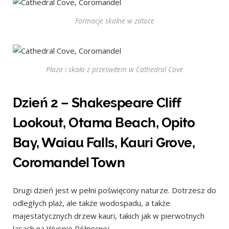
Formacje skalne w zatoce
Plaża i skała z prześwitem w Cathedral Cove
Dzień 2 – Shakespeare Cliff
Lookout, Otama Beach, Opito
Bay, Waiau Falls, Kauri Grove,
Coromandel Town
Drugi dzień jest w pełni poświęcony naturze. Dotrzesz do
odległych plaż, ale także wodospadu, a także
majestatycznych drzew kauri, takich jak w pierwotnych
lasach na Wyspie Północnej.