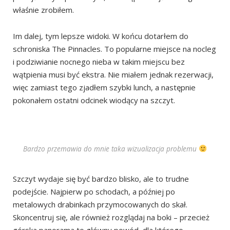
właśnie zrobiłem.
Im dalej, tym lepsze widoki. W końcu dotarłem do
schroniska The Pinnacles. To popularne miejsce na nocleg
i podziwianie nocnego nieba w takim miejscu bez
wątpienia musi być ekstra. Nie miałem jednak rezerwacji,
więc zamiast tego zjadłem szybki lunch, a następnie
pokonałem ostatni odcinek wiodący na szczyt.
Bardzo przemawia do mnie taka wizualizacja problemu
Szczyt wydaje się być bardzo blisko, ale to trudne
podejście. Najpierw po schodach, a później po
metalowych drabinkach przymocowanych do skał.
Skoncentruj się, ale również rozglądaj na boki – przecież
górska panorama to główny powód, dla którego