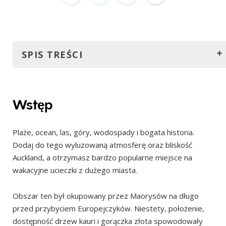
SPIS TREŚCI
Wstęp
Dzień 1 – Waihi, Whangamata, Wentworth Falls, Tairua,
Wstęp
Hot Water Beach, Cathedral Cove
Waihi
Plaże, ocean, las, góry, wodospady i bogata historia.
Dodaj do tego wyluzowaną atmosferę oraz bliskość
Whangamata
Auckland, a otrzymasz bardzo popularne miejsce na
Wentworth Falls
wakacyjne ucieczki z dużego miasta.
Tairua
Obszar ten był okupowany przez Maorysów na długo
Hot Water Beach
przed przybyciem Europejczyków. Niestety, położenie,
Cathedral Cove
dostępność drzew kauri i gorączka złota spowodowały