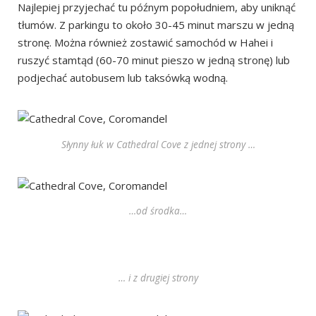
Najlepiej przyjechać tu późnym popołudniem, aby uniknąć
tłumów. Z parkingu to około 30-45 minut marszu w jedną
stronę. Można również zostawić samochód w Hahei i
ruszyć stamtąd (60-70 minut pieszo w jedną stronę) lub
podjechać autobusem lub taksówką wodną.
Słynny łuk w Cathedral Cove z jednej strony …
…od środka…
… i z drugiej strony