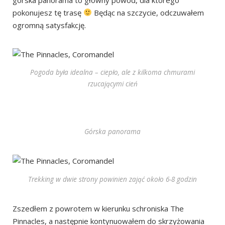
pokonujesz tę trasę
Będąc na szczycie, odczuwałem
ogromną satysfakcję.
Pogoda była idealna – ciepło, ale z kilkoma chmurami
rzucającymi cień
Górska panorama
Trekking w dwie strony powinien zająć około 6-8 godzin
Zszedłem z powrotem w kierunku schroniska The
Pinnacles, a następnie kontynuowałem do skrzyżowania