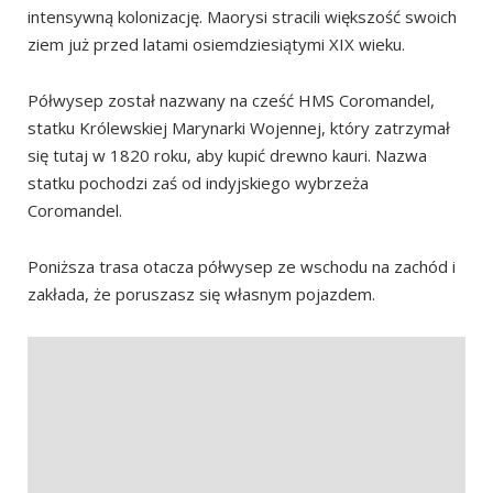
Dzień 2 – Shakespeare Cliff Lookout, Otama Beach,
intensywną kolonizację. Maorysi stracili większość swoich
Opito Bay, Waiau Falls, Kauri Grove, Coromandel Town
ziem już przed latami osiemdziesiątymi XIX wieku.
Shakespeare Cliff Lookout
Półwysep został nazwany na cześć HMS Coromandel,
Otama Beach oraz Opito Bay
statku Królewskiej Marynarki Wojennej, który zatrzymał
Waiau Falls oraz Kauri Grove
się tutaj w 1820 roku, aby kupić drewno kauri. Nazwa
Coromandel Town
statku pochodzi zaś od indyjskiego wybrzeża
Coromandel.
Alternatywa: nocleg w Port Jackson / Fletcher Bay
Dzień 3 – Thames, Pinnacles
Poniższa trasa otacza półwysep ze wschodu na zachód i
Thames
zakłada, że poruszasz się własnym pojazdem.
Szlak na Pinnacles