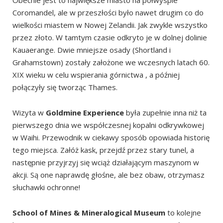
Obecnie jest to największe miasto na półwyspie
Coromandel, ale w przeszłości było nawet drugim co do
wielkości miastem w Nowej Zelandii. Jak zwykle wszystko
przez złoto. W tamtym czasie odkryto je w dolnej dolinie
Kauaerange. Dwie mniejsze osady (Shortland i
Grahamstown) zostały założone we wczesnych latach 60.
XIX wieku w celu wspierania górnictwa , a później
połączyły się tworząc Thames.
Wizyta w
Goldmine Experience
była zupełnie inna niż ta
pierwszego dnia we współczesnej kopalni odkrywkowej
w Waihi. Przewodnik w ciekawy sposób opowiada historię
tego miejsca. Załóż kask, przejdź przez stary tunel, a
następnie przyjrzyj się wciąż działającym maszynom w
akcji. Są one naprawdę głośne, ale bez obaw, otrzymasz
słuchawki ochronne!
School of Mines & Mineralogical Museum
to kolejne