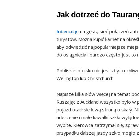
Jak dotrzeć do Tauran
Intercity
ma gęstą sieć połączeń aut
turystów. Można kupić karnet na okreś
aby odwiedzić najpopularniejsze miejs
do osiągnięcia i bardzo często jest t
Pobliskie lotnisko nie jest zbyt ruchli
Wellington lub Christchurch.
Napisze kilka słów więcej na temat p
Ruszając z Auckland wszystko było w
pojazd otarł się lewą stroną o skały.
uderzenie i małe kawałki szkła wylądo
wybite. Kierowca zatrzymał się, sprawd
przypadku dalszej jazdy szkło mogło z