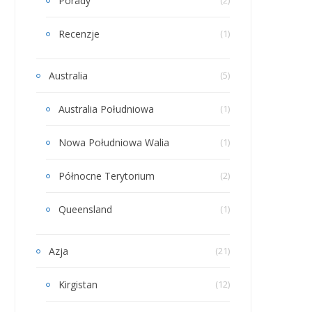
Porady
Recenzje
(1)
Australia
(5)
Australia Południowa
(1)
Nowa Południowa Walia
(1)
Północne Terytorium
(2)
Queensland
(1)
Azja
(21)
Kirgistan
(12)