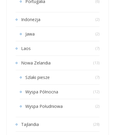
Portugalia
(6)
Indonezja
(2)
Jawa
(2)
Laos
(7)
Nowa Zelandia
(13)
Szlaki piesze
(7)
Wyspa Północna
(12)
Wyspa Południowa
(2)
Tajlandia
(28)