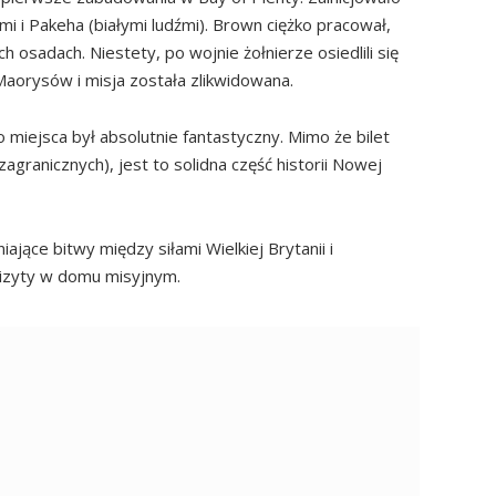
i i Pakeha (białymi ludźmi). Brown ciężko pracował,
 osadach. Niestety, po wojnie żołnierze osiedlili się
Maorysów i misja została zlikwidowana.
 miejsca był absolutnie fantastyczny. Mimo że bilet
zagranicznych), jest to solidna część historii Nowej
ające bitwy między siłami Wielkiej Brytanii i
wizyty w domu misyjnym.