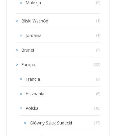
Malezja
(9)
Bliski Wschód
(1)
Jordania
(1)
Brunei
(2)
Europa
(32)
Francja
(2)
Hiszpania
(6)
Polska
(18)
Główny Szlak Sudecki
(17)