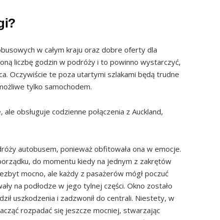
gi?
obusowych w całym kraju oraz dobre oferty dla
loną liczbę godzin w podróży i to powinno wystarczyć,
ca. Oczywiście te poza utartymi szlakami będą trudne
o możliwe tylko samochodem.
we, ale obsługuje codzienne połączenia z Auckland,
odróży autobusem, ponieważ obfitowała ona w emocje.
 porządku, do momentu kiedy na jednym z zakrętów
 Niezbyt mocno, ale każdy z pasażerów mógł poczuć
wały na podłodze w jego tylnej części. Okno zostało
ził uszkodzenia i zadzwonił do centrali. Niestety, w
acząć rozpadać się jeszcze mocniej, stwarzając