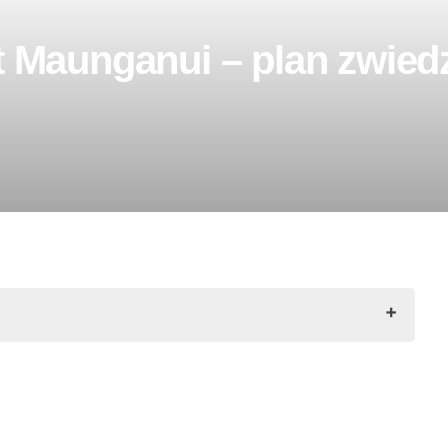
 Maunganui – plan zwiedz