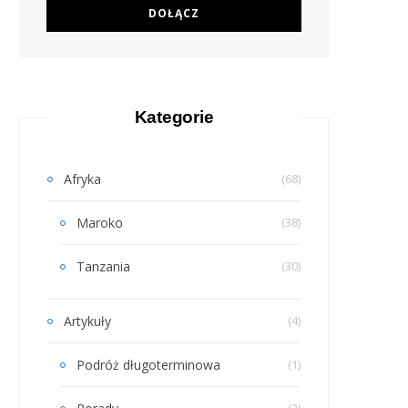
Kategorie
Afryka
(68)
Maroko
(38)
Tanzania
(30)
Artykuły
(4)
Podróż długoterminowa
(1)
(2)