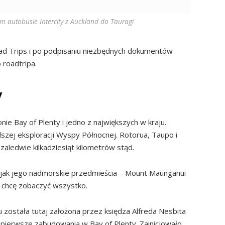
 autobusie Intercity z Auckland do Tauragi
ad Trips i po podpisaniu niezbędnych dokumentów
 roadtripa.
y
ie Bay of Plenty i jedno z największych w kraju.
lszej eksploracji Wyspy Północnej. Rotorua, Taupo i
zaledwie kilkadziesiąt kilometrów stąd.
e jak jego nadmorskie przedmieścia – Mount Maunganui
 chcę zobaczyć wszystko.
została tutaj założona przez księdza Alfreda Nesbita
 pierwsze zabudowania w Bay of Plenty. Zainicjowało