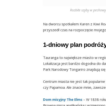
Rozbite szyby w pechowym
Na dworcu spotkałem Karen z Kiwi Ro
przyszedł czas na rozpoczęcie mojego
1-dniowy plan podróż
Tauranga to największe miasto w region
Lokalizacja jest bardzo dogodna do da
Park Narodowy Tongariro znajdują się 
Centrum miasta nie jest tak popularn
czy Papamoa. Ale znacie mnie, zawsze
Dom misyjny
The Elms
– W 1838 roku 
Browna misja anglikańska i wzniesiono