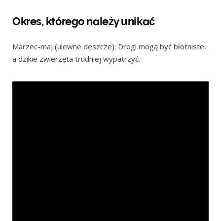
Okres, którego należy unikać
Marzec-maj (ulewne deszcze): Drogi mogą być błotniste,
a dzikie zwierzęta trudniej wypatrzyć.