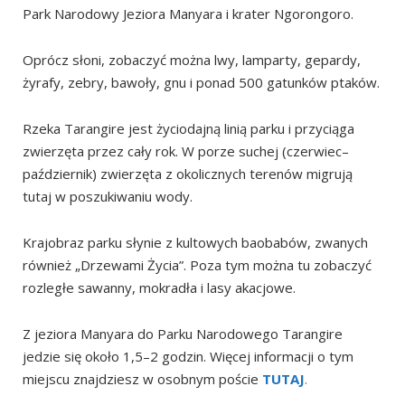
Park Narodowy Jeziora Manyara i krater Ngorongoro.
Oprócz słoni, zobaczyć można lwy, lamparty, gepardy,
żyrafy, zebry, bawoły, gnu i ponad 500 gatunków ptaków.
Rzeka Tarangire jest życiodajną linią parku i przyciąga
zwierzęta przez cały rok. W porze suchej (czerwiec–
październik) zwierzęta z okolicznych terenów migrują
tutaj w poszukiwaniu wody.
Krajobraz parku słynie z kultowych baobabów, zwanych
również „Drzewami Życia”. Poza tym można tu zobaczyć
rozległe sawanny, mokradła i lasy akacjowe.
Z jeziora Manyara do Parku Narodowego Tarangire
jedzie się około 1,5–2 godzin. Więcej informacji o tym
miejscu znajdziesz w osobnym poście
TUTAJ
.