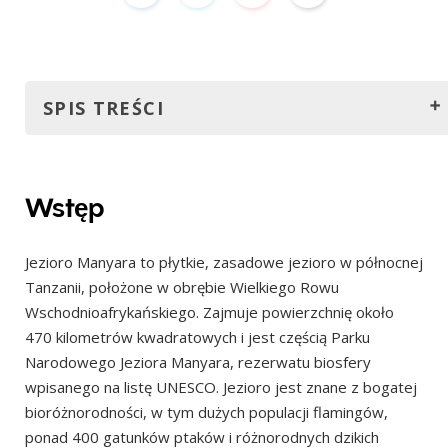
SPIS TREŚCI
Wstęp
Jak tam dotrzeć?
Wstęp
Drogą lądową
Jezioro Manyara to płytkie, zasadowe jezioro w północnej
Samolotem
Tanzanii, położone w obrębie Wielkiego Rowu
Zorganizowane Safari
Wschodnioafrykańskiego. Zajmuje powierzchnię około
Najlepszy czas na wizytę
470 kilometrów kwadratowych i jest częścią Parku
Narodowego Jeziora Manyara, rezerwatu biosfery
Najlepszy czas ogólnie: pora sucha (czerwiec –
wpisanego na listę UNESCO. Jezioro jest znane z bogatej
październik)
bioróżnorodności, w tym dużych populacji flamingów,
Najlepszy czas na obserwację ptaków: pora deszczowa
ponad 400 gatunków ptaków i różnorodnych dzikich
(listopad – maj)