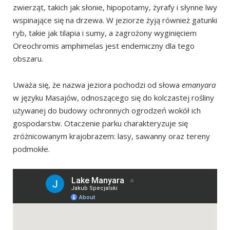
zwierząt, takich jak słonie, hipopotamy, żyrafy i słynne lwy
Okres, którego należy unikać
wspinające się na drzewa. W jeziorze żyją również gatunki
Moje doświadczenie
ryb, takie jak tilapia i sumy, a zagrożony wyginięciem
Oreochromis amphimelas jest endemiczny dla tego
Miejsca w pobliżu warte odwiedzenia
obszaru.
Obszar chroniony Ngorongoro
Park Narodowy Tarangire
Uważa się, że nazwa jeziora pochodzi od słowa
emanyara
w języku Masajów, odnoszącego się do kolczastej rośliny
używanej do budowy ochronnych ogrodzeń wokół ich
gospodarstw. Otaczenie parku charakteryzuje się
zróżnicowanym krajobrazem: lasy, sawanny oraz tereny
podmokłe.