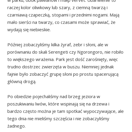
w parku, obok pawianów i małp vervet. Ubarwienie to
raczej kolor oliwkowy lub szary, z ciemną twarzą i
czarniawą czapeczką, stopami i przednimi nogami. Mają
mało sierści na twarzy, co czasami może sprawiać, że
wydają się niebieskie.
Później zobaczyliśmy kilka żyraf, zebr i słoni, ale w
porównaniu do skali Serengeti czy Ngorongoro, nie robiło
to większego wrażenia. Park jest dość zarośnięty, więc
trudno dostrzec zwierzęta w buszu. Niemniej jednak
fajnie było zobaczyć grupę słoni po prostu spacerującą
główną drogą.
Po obiedzie pojechaliśmy nad brzeg jeziora w
poszukiwaniu lwów, które wspinają się na drzewa i
bardzo często można je tam spotkać wypoczywające, ale
tego dnia nie mieliśmy szczęścia i nie zobaczyliśmy
żadnego.