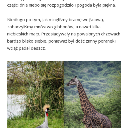
części dnia niebo się rozpogodziło i pogoda była piękna.
Niedługo po tym, jak minęliśmy bramę wejściową,
zobaczyliśmy mnóstwo gibbonów, a nawet kilka
niebieskich małp. Przesiadywały na powalonych drzewach
bardzo blisko siebie, ponieważ był dość zimny poranek i
wciąż padał deszcz.