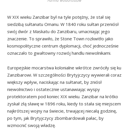
Farma wodorostów
Plaża Mtende (Mtende Beach)
W XIX wieku Zanzibar był na tyle potężny, że stał się
Kizimkazi Mkunguni
siedzibą sułtanatu Omanu. W 1840 roku sułtan przeniósł
Park Narodowy Lasu Jozani
swój dwór z Maskatu do Zanzibaru, umacniając jego
Historyczny dom Bi Khole (Historic House of Bi Khole )
znaczenie. To sprawiło, że Stone Town rozkwitło jako
Safari Blue
kosmopolityczne centrum dyplomacji, choć jednocześnie
oznaczało to gwałtowny rozwój handlu niewolnikami.
Wyspa Kwale
Wyspa Niamembe
Europejskie mocarstwa kolonialne wkrótce zwróciły się ku
Zanzibarowi. W szczególności Brytyjczycy wywierali coraz
większy wpływ, naciskając na sułtanat, by zniósł
niewolnictwo i ostatecznie ustanawiając wyspy
protektoratem pod koniec XIX wieku. Zanzibar na krótko
zyskał złą sławę w 1896 roku, kiedy to stała się miejscem
najkrótszej wojny na świecie, trwającej niecałą godzinę,
po tym, jak Brytyjczycy zbombardowali pałac, by
wzmocnić swoją władzę.