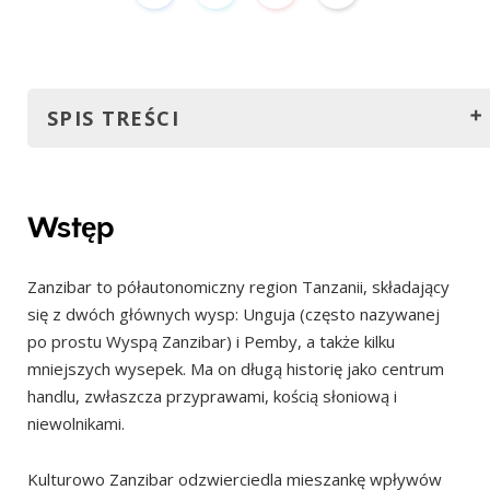
SPIS TREŚCI
Wstęp
Historia Zanzibaru
Wstęp
Jak tam dotrzeć?
Zanzibar to półautonomiczny region Tanzanii, składający
Samolotem
się z dwóch głównych wysp: Unguja (często nazywanej
Promem
po prostu Wyspą Zanzibar) i Pemby, a także kilku
Najlepszy czas na wizytę
mniejszych wysepek. Ma on długą historię jako centrum
handlu, zwłaszcza przyprawami, kością słoniową i
Sezon wysoki (czerwiec – październik)
niewolnikami.
Sezon przejściowy (listopad i marzec)
Pora deszczowa (kwiecień–maj i listopad)
Kulturowo Zanzibar odzwierciedla mieszankę wpływów