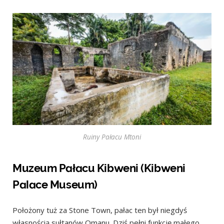
Ruiny Pałacu Mtoni
Muzeum Pałacu Kibweni (Kibweni
Palace Museum)
Położony tuż za Stone Town, pałac ten był niegdyś
własnością sułtanów Omanu. Dziś pełni funkcję małego