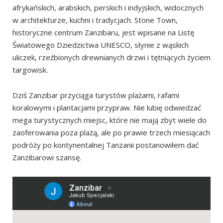
Stone Town i wyspy
afrykańskich, arabskich, perskich i indyjskich, widocznych
w architekturze, kuchni i tradycjach. Stone Town,
Stara Apteka (Old Dispensary)
historyczne centrum Zanzibaru, jest wpisane na Listę
Stary Urząd Celny (Old Customs House)
Światowego Dziedzictwa UNESCO, słynie z wąskich
Dom Cudów (House of Wonders)
uliczek, rzeźbionych drewnianych drzwi i tętniących życiem
targowisk.
Stary Fort (Old Fort)
Muzeum Księżniczki Salme (Princess Salme Museum)
Dziś Zanzibar przyciąga turystów plażami, rafami
Muzeum Freddiego Mercury'ego
koralowymi i plantacjami przypraw. Nie lubię odwiedzać
mega turystycznych miejsc, które nie mają zbyt wiele do
Muzeum Historii Naturalnej (Museum of Natural
zaoferowania poza plażą, ale po prawie trzech miesiącach
History)
podróży po kontynentalnej Tanzanii postanowiłem dać
Muzeum Pokoju (Peace Memorial Museum)
Zanzibarowi szansę.
Galeria Forstera (Forster Gallery)
Katedra św. Józefa (Saint Joseph’s Cathedral)
Katedra Christ Church (Christ Church Cathedral)
Wystawa handlu niewolnikami w Afryce Wschodniej