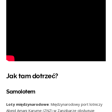
Jak tam dotrzeć?
Samolotem
Loty międzynarodowe
: Międzynarodowy port lotniczy
Abeid Amani Karume (ZNZ) w Zanzibarze obsługuje