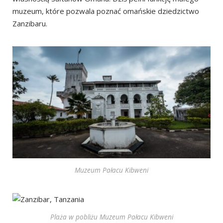
muzeum, które pozwala poznać omańskie dziedzictwo
Zanzibaru.
Muzeum Pałacu Kibweni
Plaża w pobliżu Muzeum Pałacu Kibweni