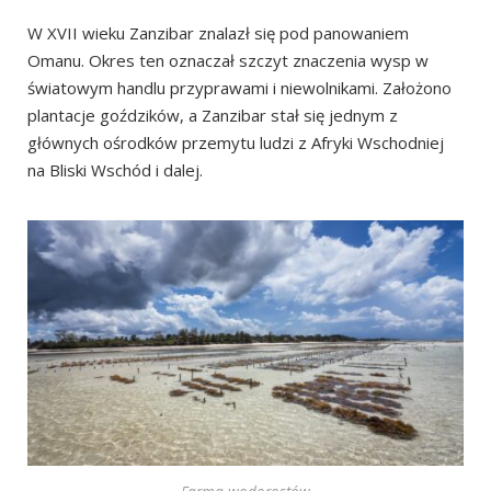
Plaża Pongwe (Pongwe Beach)
W XVII wieku Zanzibar znalazł się pod panowaniem
Omanu. Okres ten oznaczał szczyt znaczenia wysp w
Mangapwani (Mangapwani Slave Chamber)
światowym handlu przyprawami i niewolnikami. Założono
Bunkier z czasów II wojny światowej (Second World War
plantacje goździków, a Zanzibar stał się jednym z
Bunker)
głównych ośrodków przemytu ludzi z Afryki Wschodniej
Południe Zanzibaru
na Bliski Wschód i dalej.
Plaża Michamvi Sunset (Michamvi Sunset Beach)
Plaża Pingwe (Pingwe Beach)
Mwani Zanzibar
Plaża Paje (Paje Beach)
Jaskinia Kuza (Kuza Cave)
Jaskinia Maalum (Maalum Cave)
Plaża Jambiani (Jambiani Beach)
Jambiani Sandbank
Plaża i latarnia morska Makunduchi