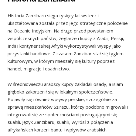
Wyspa Chumbe
Historia Zanzibaru sięga tysięcy lat wstecz i
Wyspa Chapwani
ukształtowana została przez jego strategiczne położenie
Północ Zanzibaru
na Oceanie Indyjskim. Na długo przed powstaniem
Plaża Nungwi
współczesnych państw, żeglarze i kupcy z Arabii, Persji,
Akwarium (Zanzibar Aquarium)
Indii i kontynentalnej Afryki wykorzystywali wyspy jako
przystanki handlowe. Z czasem Zanzibar stał się tyglem
Królewska Plaża (Royal Beach)
kulturowym, w którym mieszały się kultury poprzez
Plaża Kendwa (Kendwa Beach)
handel, migracje i osadnictwo.
Obserwacja delfinów
W średniowieczu arabscy ​​kupcy zakładali osady, a islam
Ruiny i jaskinia Fukuchani (Fukuchani Ruins & Cave)
głęboko zakorzenił się w lokalnym społeczeństwie.
Plaża Muyuni (Muyuni Beach)
Pojawiły się również wpływy perskie, szczególnie za
Wyspa Mnemba
sprawą mieszkańców Szirazu, którzy podobno migrowali i
integrowali się ze społecznościami posługującymi się
Matemwe
suahili. Język Zanzibaru, suahili, wyrósł z połączenia
Plaża Kiwengwa (Kiwengwa Beach)
afrykańskich korzeni bantu i wpływów arabskich.
Jaskinie Kiwengwa (Kiwengwa Caves)