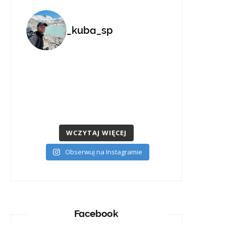
_kuba_sp
WCZYTAJ WIĘCEJ
Obserwuj na Instagramie
Facebook