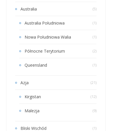
Australia
(5)
Australia Południowa
(1)
Nowa Południowa Walia
(1)
Północne Terytorium
(2)
Queensland
(1)
Azja
(21)
Kirgistan
(12)
Malezja
(9)
Bliski Wschód
(1)