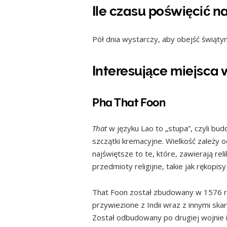
Ile czasu poświęcić n
Pół dnia wystarczy, aby obejść świątyni
Interesujące miejsca
Pha That Foon
That
w języku Lao to „stupa”, czyli bud
szczątki kremacyjne. Wielkość zależy 
najświętsze to te, które, zawierają r
przedmioty religijne, takie jak rękopis
That Foon został zbudowany w 1576 ro
przywiezione z Indii wraz z innymi ska
Został odbudowany po drugiej wojnie i