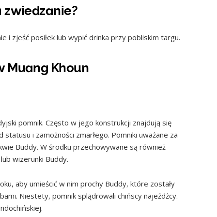
a zwiedzanie?
e i zjeść posiłek lub wypić drinka przy pobliskim targu.
 w Muang Khoun
dyjski pomnik. Często w jego konstrukcji znajdują się
od statusu i zamożności zmarłego. Pomniki uważane za
elikwie Buddy. W środku przechowywane są również
y lub wizerunki Buddy.
ku, aby umieścić w nim prochy Buddy, które zostały
rbami. Niestety, pomnik splądrowali chińscy najeźdźcy.
ndochińskiej.