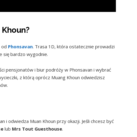
g Khoun?
m od
Phonsavan
. Trasa 1D, która ostatecznie prowadzi
e się bardzo wygodnie.
ci pensjonatów i biur podróży w Phonsavan i wybrać
wycieczki, z którą oprócz Muang Khoun odwiedzisz
nów.
 i odwiedza Muan Khoun przy okazji. Jeśli chcesz być
se
lub
Mrs Tout Guesthouse
.