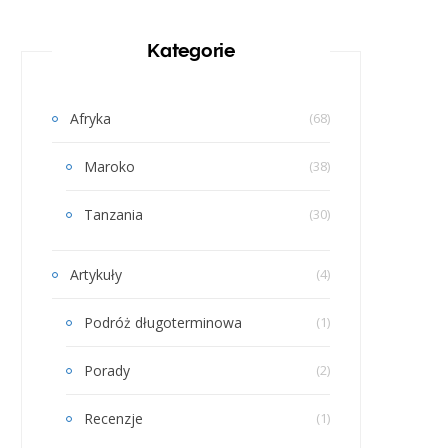
Kategorie
Afryka
(68)
Maroko
(38)
Tanzania
(30)
Artykuły
(4)
Podróż długoterminowa
(1)
Porady
(2)
Recenzje
(1)