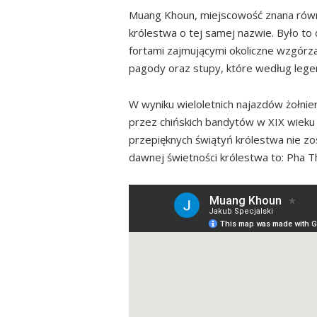
Muang Khoun, miejscowość znana równi
Gdzie się zatrzymać?
królestwa o tej samej nazwie. Było to 
Ile czasu poświęcić na zwiedzanie?
fortami zajmującymi okoliczne wzgórza
Interesujące miejsca w Muang Khoun
pagody oraz stupy, które według lege
Pha That Foon
W wyniku wieloletnich najazdów żołnier
That Chomphet
przez chińskich bandytów w XIX wieku
Wat Phiavat
przepięknych świątyń królestwa nie zos
Wat Si Phom
dawnej świetności królestwa to: Pha T
Równina Dzbanów – stanowisko 16
Podsumowanie