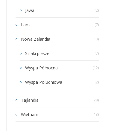
Jawa
(2)
Laos
(7)
Nowa Zelandia
(13)
Szlaki piesze
(7)
Wyspa Północna
(12)
Wyspa Południowa
(2)
Tajlandia
(28)
Wietnam
(13)