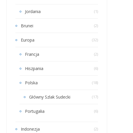
Jordania
(1)
Brunei
(2)
Europa
(32)
Francja
(2)
Hiszpania
(6)
Polska
(18)
Główny Szlak Sudecki
(17)
Portugalia
(6)
Indonezja
(2)