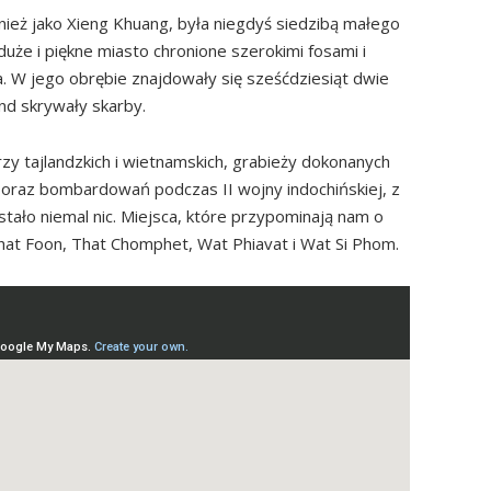
eż jako Xieng Khuang, była niegdyś siedzibą małego
duże i piękne miasto chronione szerokimi fosami i
. W jego obrębie znajdowały się sześćdziesiąt dwie
nd skrywały skarby.
zy tajlandzkich i wietnamskich, grabieży dokonanych
 oraz bombardowań podczas II wojny indochińskiej, z
tało niemal nic. Miejsca, które przypominają nam o
hat Foon, That Chomphet, Wat Phiavat i Wat Si Phom.