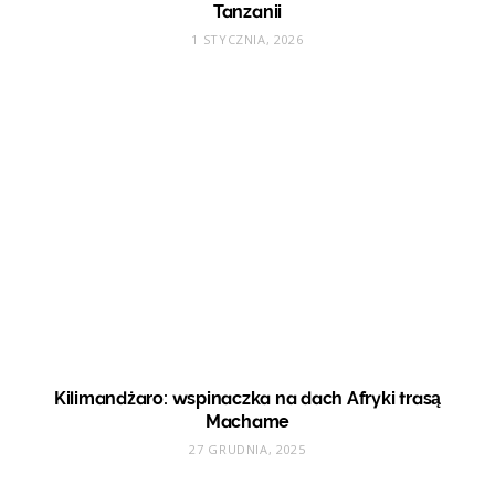
Tanzanii
1 STYCZNIA, 2026
Kilimandżaro: wspinaczka na dach Afryki trasą
Machame
27 GRUDNIA, 2025