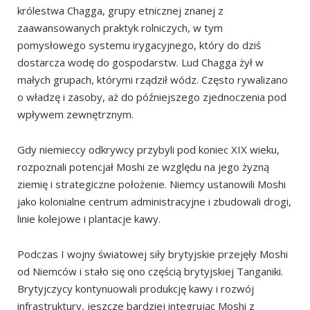
Dla miłośników kawy:
królestwa Chagga, grupy etnicznej znanej z
zaawansowanych praktyk rolniczych, w tym
Gdzie się zatrzymać?
pomysłowego systemu irygacyjnego, który do dziś
Miejsca warte zobaczenia w Moshi
dostarcza wodę do gospodarstw. Lud Chagga żył w
Rynek Mbuyuni
małych grupach, którymi rządził wódz. Często rywalizano
o władzę i zasoby, aż do późniejszego zjednoczenia pod
Miejsca warte zobaczenia poza Moshi
wpływem zewnętrznym.
Rezerwat leśny Rau
Wodospad Materuni i plantacja kawy
Gdy niemieccy odkrywcy przybyli pod koniec XIX wieku,
rozpoznali potencjał Moshi ze względu na jego żyzną
Źródło Kikuletwa (Kikuletwa Springs)
ziemię i strategiczne położenie. Niemcy ustanowili Moshi
Marangu
jako kolonialne centrum administracyjne i zbudowali drogi,
Lake Chala
linie kolejowe i plantacje kawy.
Kilimandżaro
Podczas I wojny światowej siły brytyjskie przejęły Moshi
od Niemców i stało się ono częścią brytyjskiej Tanganiki.
Brytyjczycy kontynuowali produkcję kawy i rozwój
infrastruktury, jeszcze bardziej integrując Moshi z