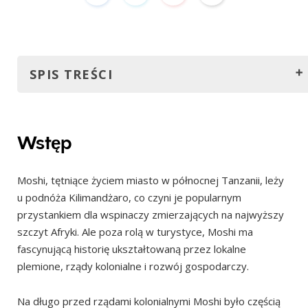
SPIS TREŚCI
Wstęp
Jak dotrzeć do Moshi?
Wstęp
Samolotem
Moshi, tętniące życiem miasto w północnej Tanzanii, leży
Drogą lądową
u podnóża Kilimandżaro, co czyni je popularnym
Pociągiem
przystankiem dla wspinaczy zmierzających na najwyższy
Najlepszy czas na wizytę
szczyt Afryki. Ale poza rolą w turystyce, Moshi ma
fascynującą historię ukształtowaną przez lokalne
Czerwiec – październik (pora sucha)
plemione, rządy kolonialne i rozwój gospodarczy.
Styczeń – połowa marca (krótka pora sucha)
Miesiące, których należy unikać:
Na długo przed rządami kolonialnymi Moshi było częścią