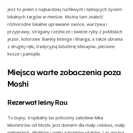
Jest to jeden z najbardziej ruchliwych i tętniących życiem
lokalnych targów w mieście. Można tam znaleźć
różnorodne lokalnie uprawiane owoce, warzywa i
przyprawy, stragany rzeźnicze i świeże ryby z pobliskich
jezior, kolorowe tkaniny kitenge i khanga, a także ubrania
z drugiej ręki, tradycyjną biżuterię Masajów, plecione
kosze i pamiątki.
Miejsca warte zobaczenia poza
Moshi
Rezerwat leśny Rau
To bujny, tropikalny las położony zaledwie kilka
kilometrów od Moshi. Jest domem dla małp colobus, małp
niebieskich, dikdików i wielu gatunków ptaków. Las można