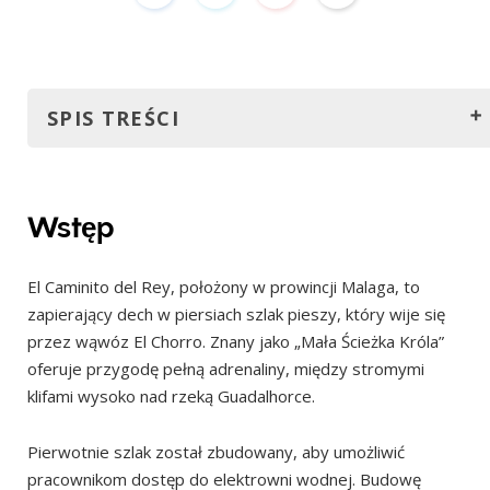
SPIS TREŚCI
Wstęp
Jak dotrzeć na El Caminitodel Rey?
Wstęp
Samochód
El Caminito del Rey, położony w prowincji Malaga, to
Pociąg i autobus
zapierający dech w piersiach szlak pieszy, który wije się
Zorganizowana wycieczka
przez wąwóz El Chorro. Znany jako „Mała Ścieżka Króla”
Najlepszy czas na wizytę
oferuje przygodę pełną adrenaliny, między stromymi
klifami wysoko nad rzeką Guadalhorce.
Bilety
Godziny otwarcia
Pierwotnie szlak został zbudowany, aby umożliwić
Szczegóły szlaku
pracownikom dostęp do elektrowni wodnej. Budowę