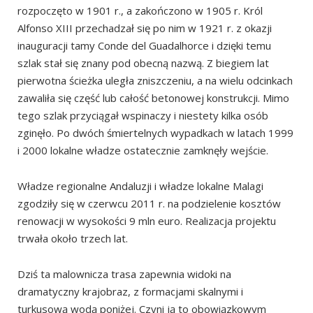
Wycieczka
rozpoczęto w 1901 r., a zakończono w 1905 r. Król
Alfonso XIII przechadzał się po nim w 1921 r. z okazji
inauguracji tamy Conde del Guadalhorce i dzięki temu
szlak stał się znany pod obecną nazwą. Z biegiem lat
pierwotna ścieżka uległa zniszczeniu, a na wielu odcinkach
zawaliła się część lub całość betonowej konstrukcji. Mimo
tego szlak przyciągał wspinaczy i niestety kilka osób
zginęło. Po dwóch śmiertelnych wypadkach w latach 1999
i 2000 lokalne władze ostatecznie zamknęły wejście.
Władze regionalne Andaluzji i władze lokalne Malagi
zgodziły się w czerwcu 2011 r. na podzielenie kosztów
renowacji w wysokości 9 mln euro. Realizacja projektu
trwała około trzech lat.
Dziś ta malownicza trasa zapewnia widoki na
dramatyczny krajobraz, z formacjami skalnymi i
turkusową wodą poniżej. Czyni ją to obowiązkowym