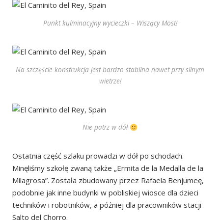
Punkt kulminacyjny wycieczki – Wiszący Most!
Na szczęście konstrukcja jest bardzo stabilna nawet przy silnym
wietrze!
Nie patrz w dół
Ostatnia część szlaku prowadzi w dół po schodach.
Minęliśmy szkołę zwaną także „Ermita de la Medalla de la
Milagrosa”. Została zbudowany przez Rafaela Benjumeę,
podobnie jak inne budynki w pobliskiej wiosce dla dzieci
techników i robotników, a później dla pracowników stacji
Salto del Chorro.