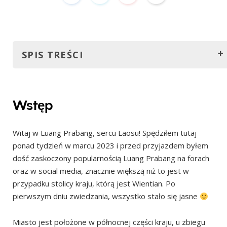
SPIS TREŚCI
Wstęp
Kiedy zaplanować wizytę w Luang Prabang?
Wstęp
Jak się dostać do Luang Prabang?
Witaj w Luang Prabang, sercu Laosu! Spędziłem tutaj
Autobusy
ponad tydzień w marcu 2023 i przed przyjazdem byłem
Pociągi
dość zaskoczony popularnością Luang Prabang na forach
Loty
oraz w social media, znacznie większą niż to jest w
przypadku stolicy kraju, którą jest Wientian. Po
Łódź z Tajlandii
pierwszym dniu zwiedzania, wszystko stało się jasne
Gdzie się zatrzymać w Luang Prabang?
Na jak długo się zatrzymać?
Miasto jest położone w północnej części kraju, u zbiegu