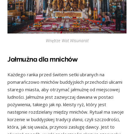
Wnętrze Wat Wisunarat
Jałmużna dla mnichów
Każdego ranka przed świtem setki ubranych na
pomarańczowo mnichów buddyjskich przechodzi ulicami
starego miasta, aby otrzymać jałmużnę od miejscowej
ludności. Jałmużna jest zazwyczaj dawana w postaci
pożywienia, takiego jak np. kleisty ryż, który jest
następnie rozdzielany między mnichów. Rytuał ma swoje
korzenie w buddyjskiej tradycji
dana
, czyli szczodrości,
która, jak się uważa, przynosi zasługę dawcy. Jest to