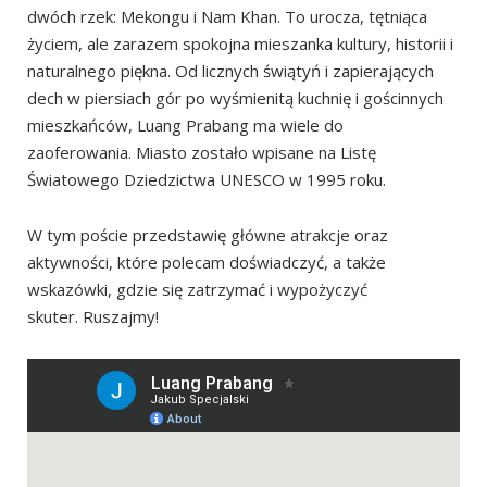
Gdzie wypożyczyć skuter?
dwóch rzek: Mekongu i Nam Khan. To urocza, tętniąca
życiem, ale zarazem spokojna mieszanka kultury, historii i
Świątynie w Luang Prabang
naturalnego piękna. Od licznych świątyń i zapierających
Wzgórze Phousi
dech w piersiach gór po wyśmienitą kuchnię i gościnnych
Wat Xieng Thong
mieszkańców, Luang Prabang ma wiele do
zaoferowania. Miasto zostało wpisane na Listę
Inne świątynie warte odwiedzenia
Światowego Dziedzictwa UNESCO w 1995 roku.
Jałmużna dla mnichów
Inne ciekawe miejsca w Luang Prabang
W tym poście przedstawię główne atrakcje oraz
aktywności, które polecam doświadczyć, a także
Pałac Królewski
wskazówki, gdzie się zatrzymać i wypożyczyć
Centrum Informacji UXO
skuter. Ruszajmy!
Centrum Sztuki Tradycyjnej i Etnologii
Nocny market
Centrum Rzemiosła Ock Pop Tok
Heuan Chan Heritage House
Po drugiej stronie rzeki Nam Khan