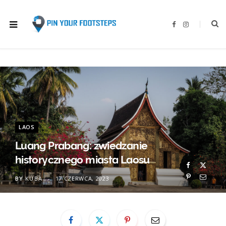
F
I
a
n
c
s
e
t
b
a
o
g
o
r
k
a
m
LAOS
Luang Prabang: zwiedzanie
historycznego miasta Laosu
BY
KUBA
17 CZERWCA, 2023