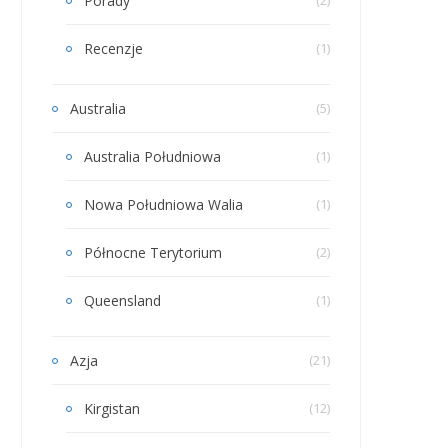
Porady
Recenzje
(1)
Australia
(5)
Australia Południowa
(1)
Nowa Południowa Walia
(1)
Północne Terytorium
(2)
Queensland
(1)
Azja
(21)
Kirgistan
(12)