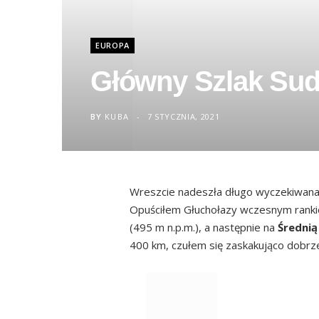
EUROPA
Główny Szlak Sude
BY
KUBA
7 STYCZNIA, 2021
Wreszcie nadeszła długo wyczekiwana 
Opuściłem Głuchołazy wczesnym ranki
(495 m n.p.m.), a następnie na
Średnią
400 km, czułem się zaskakująco dobrz