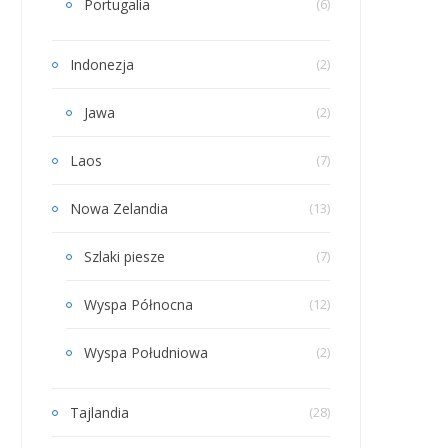
Portugalia
(6)
Indonezja
(2)
Jawa
(2)
Laos
(7)
Nowa Zelandia
(13)
Szlaki piesze
(7)
Wyspa Północna
(12)
Wyspa Południowa
(2)
Tajlandia
(28)