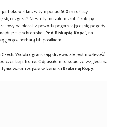
y jest około 4 km, w tym ponad 500 m różnicy
 się rozgrzać! Niestety musiałem zrobić kolejny
szczowy na plecak z powodu pogarszającej się pogody.
ajduje się schronisko „
Pod Biskupią Kopą
”, na
ię gorącą herbatą lub posiłkiem.
i Czech. Widoki ograniczają drzewa, ale jest możliwość
 po czeskiej stronie. Odpuściłem to sobie ze względu na
ontynuowałem zejście w kierunku
Srebrnej Kopy
.