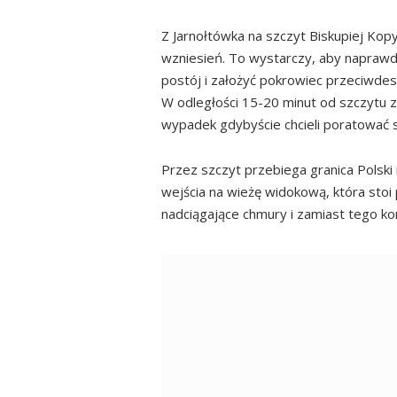
Z Jarnołtówka na szczyt Biskupiej Kop
wzniesień. To wystarczy, aby naprawdę
postój i założyć pokrowiec przeciwde
W odległości 15-20 minut od szczytu zn
wypadek gdybyście chcieli poratować s
Przez szczyt przebiega granica Polski 
wejścia na wieżę widokową, która stoi
nadciągające chmury i zamiast tego k