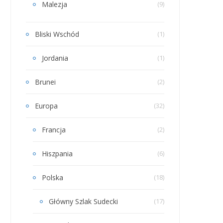
Malezja
(9)
Bliski Wschód
(1)
Jordania
(1)
Brunei
(2)
Europa
(32)
Francja
(2)
Hiszpania
(6)
Polska
(18)
Główny Szlak Sudecki
(17)