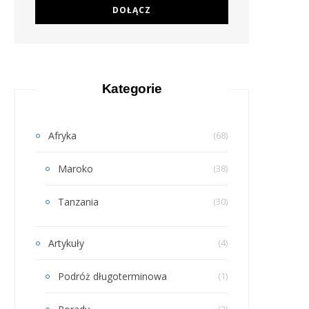
Kategorie
Afryka
(68)
Maroko
(38)
Tanzania
(30)
Artykuły
(4)
Podróż długoterminowa
(1)
(2)