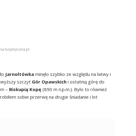
pa-turystyczna.pl
do
Jarnołtówka
minęło szybko ze względu na łatwy i
ajwyższy szczyt
Gór Opawskich
i ostatnią górę do
im –
Biskupią Kopę
(890 m n.p.m.). Było to również
obiłem sobie przerwę na drugie śniadanie i lot