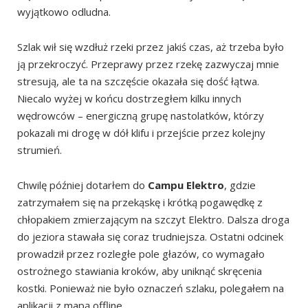
wyjątkowo odludna.
Szlak wił się wzdłuż rzeki przez jakiś czas, aż trzeba było
ją przekroczyć. Przeprawy przez rzekę zazwyczaj mnie
stresują, ale ta na szczęście okazała się dość łątwa.
Niecalo wyżej w końcu dostrzegłem kilku innych
wędrowców – energiczną grupę nastolatków, którzy
pokazali mi drogę w dół klifu i przejście przez kolejny
strumień.
Chwilę później dotarłem do
Campu Elektro
, gdzie
zatrzymałem się na przekąskę i krótką pogawędkę z
chłopakiem zmierzającym na szczyt Elektro. Dalsza droga
do jeziora stawała się coraz trudniejsza. Ostatni odcinek
prowadził przez rozległe pole głazów, co wymagało
ostrożnego stawiania kroków, aby uniknąć skręcenia
kostki. Ponieważ nie było oznaczeń szlaku, polegałem na
aplikacji z mapą offline.