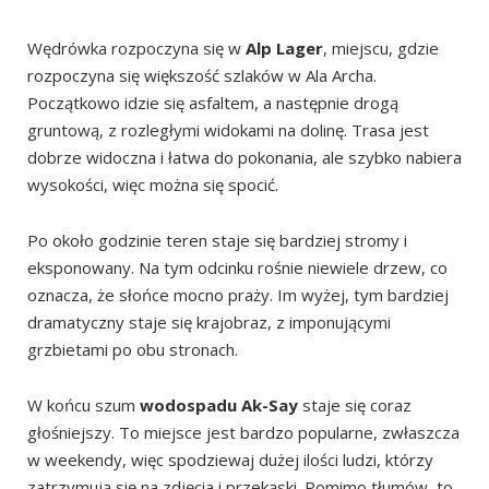
Wędrówka rozpoczyna się w
Alp Lager
, miejscu, gdzie
rozpoczyna się większość szlaków w Ala Archa.
Początkowo idzie się asfaltem, a następnie drogą
gruntową, z rozległymi widokami na dolinę. Trasa jest
dobrze widoczna i łatwa do pokonania, ale szybko nabiera
wysokości, więc można się spocić.
Po około godzinie teren staje się bardziej stromy i
eksponowany. Na tym odcinku rośnie niewiele drzew, co
oznacza, że ​​słońce mocno praży. Im wyżej, tym bardziej
dramatyczny staje się krajobraz, z imponującymi
grzbietami po obu stronach.
W końcu szum
wodospadu Ak-Say
staje się coraz
głośniejszy. To miejsce jest bardzo popularne, zwłaszcza
w weekendy, więc spodziewaj dużej ilości ludzi, którzy
zatrzymują się na zdjęcia i przekąski. Pomimo tłumów, to