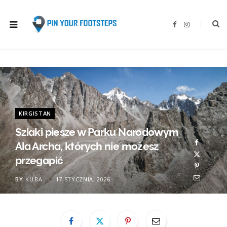
F
I
a
n
c
s
e
t
b
a
o
g
o
r
k
a
m
KIRGISTAN
Szlaki piesze w Parku Narodowym
Ala Archa, których nie możesz
przegapić
BY
KUBA
17 STYCZNIA, 2026