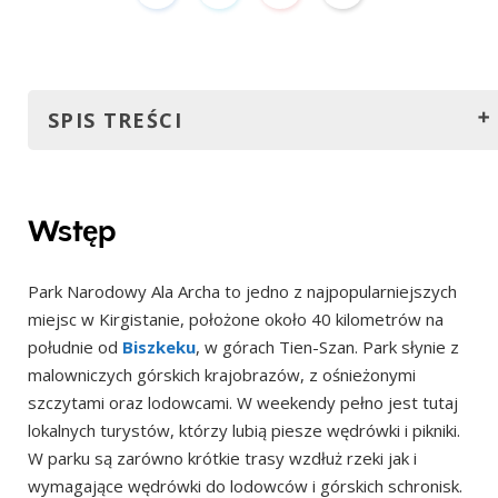
SPIS TREŚCI
Wstęp
Jak dojechać do Parku Narodowego Ala Archa?
Wstęp
Samochodem lub taksówką
Park Narodowy Ala Archa to jedno z najpopularniejszych
Autobusem
miejsc w Kirgistanie, położone około 40 kilometrów na
Minibusem (marszrutką)
południe od
Biszkeku
, w górach Tien-Szan. Park słynie z
Wycieczki z przewodnikiem
malowniczych górskich krajobrazów, z ośnieżonymi
szczytami oraz lodowcami. W weekendy pełno jest tutaj
Kiedy najlepiej odwiedzić Park Narodowy Ala Archa
lokalnych turystów, którzy lubią piesze wędrówki i pikniki.
Ile kosztuje wstęp do Ala Archa?
W parku są zarówno krótkie trasy wzdłuż rzeki jak i
Gdzie się zatrzymać w Parku Narodowym Ala Archa?
wymagające wędrówki do lodowców i górskich schronisk.