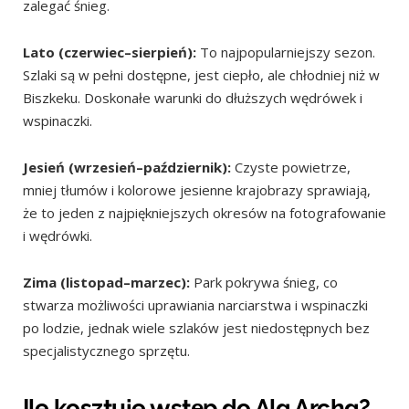
zalegać śnieg.
Lato (czerwiec–sierpień):
To najpopularniejszy sezon.
Szlaki są w pełni dostępne, jest ciepło, ale chłodniej niż w
Biszkeku. Doskonałe warunki do dłuższych wędrówek i
wspinaczki.
Jesień (wrzesień–październik):
Czyste powietrze,
mniej tłumów i kolorowe jesienne krajobrazy sprawiają,
że to jeden z najpiękniejszych okresów na fotografowanie
i wędrówki.
Zima (listopad–marzec):
Park pokrywa śnieg, co
stwarza możliwości uprawiania narciarstwa i wspinaczki
po lodzie, jednak wiele szlaków jest niedostępnych bez
specjalistycznego sprzętu.
Ile kosztuje wstęp do Ala Archa?