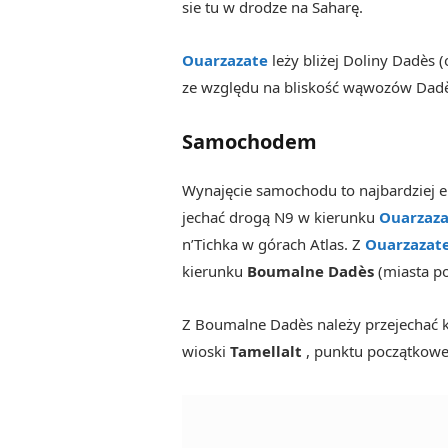
sie tu w drodze na Saharę.
Ouarzazat
e
leży bliżej Doliny Dadès
ze względu na bliskość wąwozów Dadès
Samochodem
Wynajęcie samochodu to najbardziej e
jechać drogą N9 w kierunku
Ouarzaza
n’Tichka w górach Atlas. Z
Ouarzazat
kierunku
Boumalne Dadès
(miasta po
Z Boumalne Dadès należy przejechać k
wioski
Tamellalt
, punktu początkowe