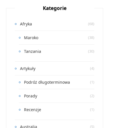
Kategorie
Afryka
(68)
Maroko
(38)
Tanzania
(30)
Artykuły
(4)
Podróż długoterminowa
(1)
Porady
(2)
Recenzje
(1)
Australia
(5)