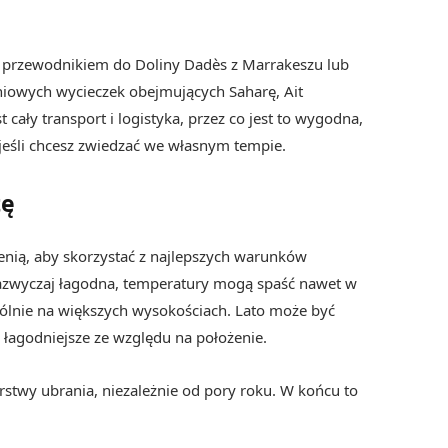
 z przewodnikiem do Doliny Dadès z Marrakeszu lub
dniowych wycieczek obejmujących Saharę, Ait
cały transport i logistyka, przez co jest to wygodna,
, jeśli chcesz zwiedzać we własnym tempie.
tę
enią, aby skorzystać z najlepszych warunków
azwyczaj łagodna, temperatury mogą spaść nawet w
gólnie na większych wysokościach. Lato może być
 łagodniejsze ze względu na położenie.
stwy ubrania, niezależnie od pory roku. W końcu to