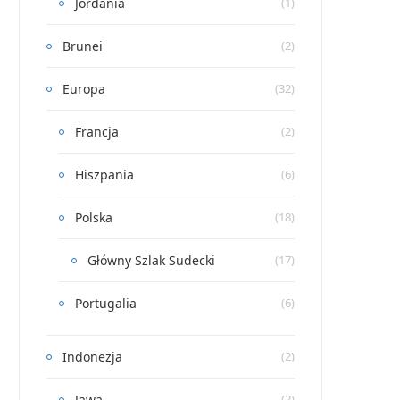
Jordania
(1)
Brunei
(2)
Europa
(32)
Francja
(2)
Hiszpania
(6)
Polska
(18)
Główny Szlak Sudecki
(17)
Portugalia
(6)
Indonezja
(2)
Jawa
(2)