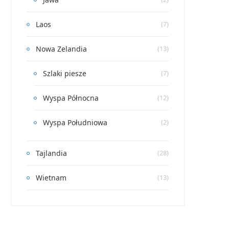
Laos
(7)
Nowa Zelandia
(13)
Szlaki piesze
(7)
Wyspa Północna
(12)
Wyspa Południowa
(2)
Tajlandia
(28)
Wietnam
(13)