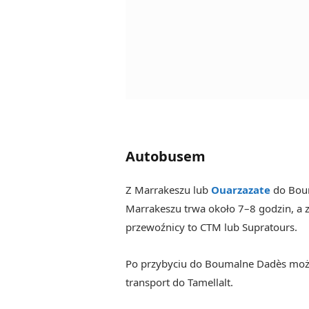
Autobusem
Z Marrakeszu lub
Ouarzazat
e
do Boum
Marrakeszu trwa około 7–8 godzin, a 
przewoźnicy to CTM lub Supratours.
Po przybyciu do Boumalne Dadès może
transport do Tamellalt.