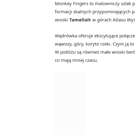
Monkey Fingers to malowniczy szlak p
Samochodem
formacji skalnych przypominających pa
Autobusem
wioski
Tamellalt
w górach Atlasu Wys
Z wycieczką
Wędrówka oferuje ekscytujące połącze
Najlepszy czas na wizytę
wąwozy, góry, koryto rzeki. Czyni ją 
Gdzie się zatrzymać?
W pobliżu są również małe wioski berb
co mają mniej czasu.
Jak długa jest wędrówka?
Czy potrzebujesz przewodnika?
Szlak wokół Monkey Fingers
Sidi Boubker