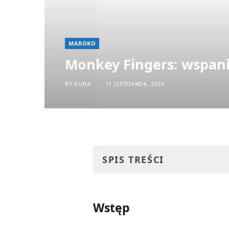
MAROKO
Monkey Fingers: wspani
BY
KUBA
11 LISTOPADA, 2024
SPIS TREŚCI
Wstęp
Wstęp
Jak tam dotrzeć?
Z Marrakeszu lub Ourzazate