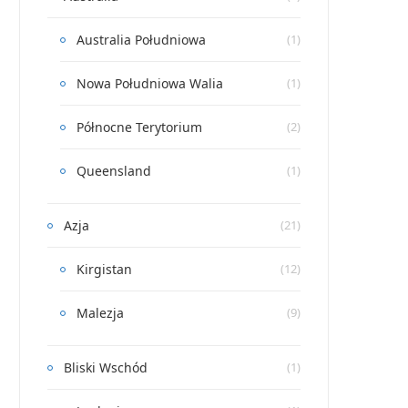
Australia Południowa
(1)
Nowa Południowa Walia
(1)
Północne Terytorium
(2)
Queensland
(1)
Azja
(21)
Kirgistan
(12)
Malezja
(9)
Bliski Wschód
(1)