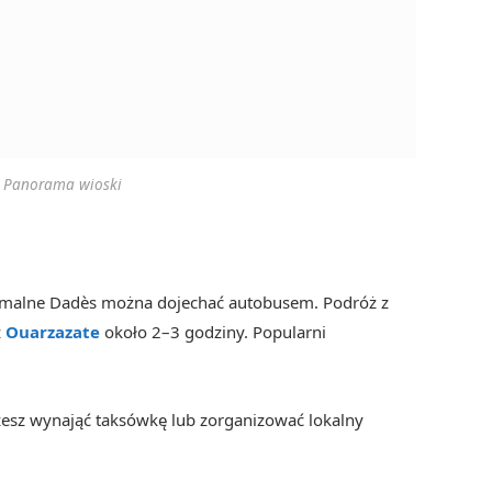
Panorama wioski
alne Dadès można dojechać autobusem. Podróż z
z
Ouarzazat
e
około 2–3 godziny. Popularni
sz wynająć taksówkę lub zorganizować lokalny