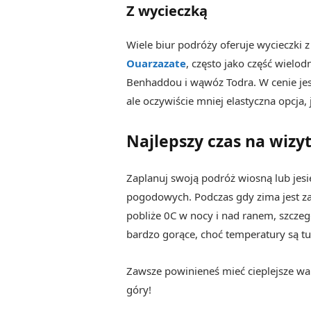
Z wycieczką
Wiele biur podróży oferuje wycieczki
Ouarzazat
e
, często jako część wielo
Benhaddou i wąwóz Todra. W cenie jest 
ale oczywiście mniej elastyczna opcja
Najlepszy czas na wizy
Zaplanuj swoją podróż wiosną lub jesi
pogodowych. Podczas gdy zima jest z
pobliże 0C w nocy i nad ranem, szcze
bardzo gorące, choć temperatury są tu
Zawsze powinieneś mieć cieplejsze war
góry!