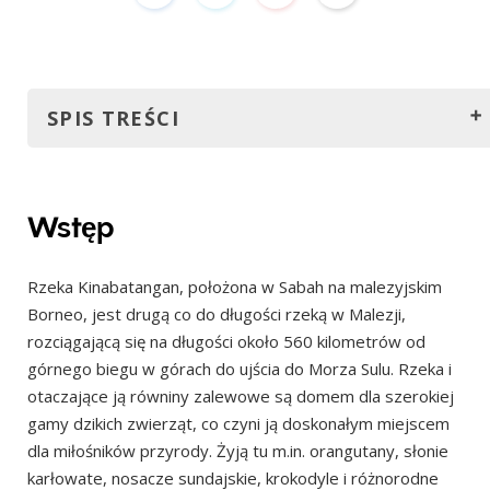
SPIS TREŚCI
Wstęp
Jak dostać się nad rzekę?
Wstęp
Drogą powietrzną
Rzeka Kinabatangan, położona w Sabah na malezyjskim
Drogą lądową
Borneo, jest drugą co do długości rzeką w Malezji,
Kiedy się tu wybrać?
rozciągającą się na długości około 560 kilometrów od
Ile czasu zaplanować?
górnego biegu w górach do ujścia do Morza Sulu. Rzeka i
otaczające ją równiny zalewowe są domem dla szerokiej
Wycieczka z Uncle Tan Wildlife Adventures
gamy dzikich zwierząt, co czyni ją doskonałym miejscem
Ceny
dla miłośników przyrody. Żyją tu m.in. orangutany, słonie
Transport
karłowate, nosacze sundajskie, krokodyle i różnorodne