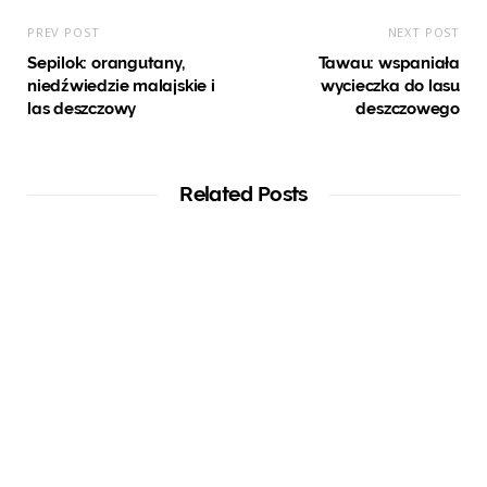
PREV POST
NEXT POST
Sepilok: orangutany,
Tawau: wspaniała
niedźwiedzie malajskie i
wycieczka do lasu
las deszczowy
deszczowego
Related Posts