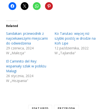
Related
Sandakan: przewodnik z
Ko Tarutao: więcej niż
najciekawszymi miejscami
szybki postój w drodze na
do odwiedzenia
Koh Lipe
29 czerwca, 2024
12 października, 2022
W „Malezja"
W „Tajlandia"
El Caminito del Rey:
wspaniały szlak w pobliżu
Malagi
26 stycznia, 2024
W „Hiszpania"
FEATURED
PRZYRODA