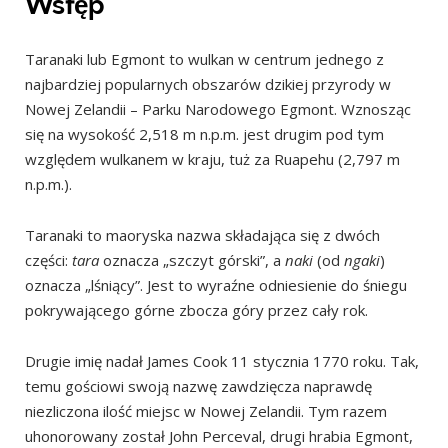
Wstęp
Najlepszy okres na wejście oraz bezpieczeństwo
Taranaki lub Egmont to wulkan w centrum jednego z
Dojazd
najbardziej popularnych obszarów dzikiej przyrody w
Gdzie przenocować?
Nowej Zelandii – Parku Narodowego Egmont. Wznosząc
Ciekawostki
się na wysokość 2,518 m n.p.m. jest drugim pod tym
względem wulkanem w kraju, tuż za Ruapehu (2,797 m
Legenda
n.p.m.).
Samuraje w Nowej Zelandii
Plan wycieczki
Taranaki to maoryska nazwa składająca się z dwóch
Dzień 1 – Wodospad Dawson Falls, Kapuni Loop Track,
części:
tara
oznacza „szczyt górski”, a
naki
(od
ngaki
)
North Egmont Visitor Centre
oznacza „lśniący”. Jest to wyraźne odniesienie do śniegu
pokrywającego górne zbocza góry przez cały rok.
Dzień 2 – Taranaki Summit Track, New Plymouth
Podsumowanie
Drugie imię nadał James Cook 11 stycznia 1770 roku. Tak,
Inne szlaki w okolicy
temu gościowi swoją nazwę zawdzięcza naprawdę
niezliczona ilość miejsc w Nowej Zelandii. Tym razem
uhonorowany został John Perceval, drugi hrabia Egmont,