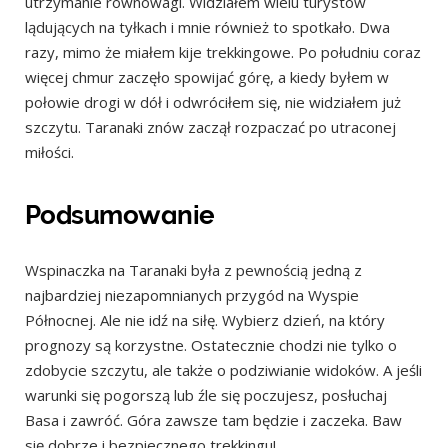
utrzymanie równowagi. Widziałem wielu turystów
lądujących na tyłkach i mnie również to spotkało. Dwa
razy, mimo że miałem kije trekkingowe. Po południu coraz
więcej chmur zaczęło spowijać górę, a kiedy byłem w
połowie drogi w dół i odwróciłem się, nie widziałem już
szczytu. Taranaki znów zaczął rozpaczać po utraconej
miłości.
Podsumowanie
Wspinaczka na Taranaki była z pewnością jedną z
najbardziej niezapomnianych przygód na Wyspie
Północnej. Ale nie idź na siłę. Wybierz dzień, na który
prognozy są korzystne. Ostatecznie chodzi nie tylko o
zdobycie szczytu, ale także o podziwianie widoków. A jeśli
warunki się pogorszą lub źle się poczujesz, posłuchaj
Basa i zawróć. Góra zawsze tam będzie i zaczeka. Baw
się dobrze i bezpiecznego trekkingu!