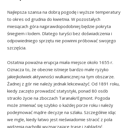
Najlepsza szansa na dobrą pogodę i wyższe temperatury
to okres od grudnia do kwietnia. W pozostałych
miesiącach góra najprawdopodobniej będzie pokryta
śniegiem i lodem. Dlatego turyści bez doświadczenia i
odpowiedniego sprzętu nie powinni próbować swojego
szczęścia.
Ostatnia poważna erupcja miała miejsce około 1655 r.
Oznacza to, że obecnie istnieje bardzo małe ryzyko
jakiejkolwiek aktywności wulkanicznej na tym obszarze.
Żadnej z gór nie należy jednak lekceważyć. Od 1891 roku,
kiedy zaczęto prowadzić statystyki, ponad 80 osób
straciło życie na zboczach Taranaki/Egmont. Pogoda
może zmieniać się szybko o każdej porze roku i należy
podejmować mądre decyzje na szlaku. Szczególnie idąc
we mgle, kiedy łatwo jest nieświadomie stracić z pola
widzenia pachołki wyznaczające trasę i zabłądzić.