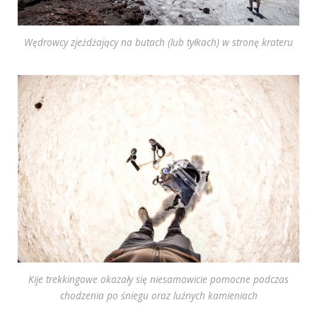
Wędrowcy zjeżdżający na butach (lub tyłkach) w stronę krateru
Kije trekkingowe okazały się niesamowicie pomocne podczas
chodzenia po śniegu oraz luźnych kamieniach