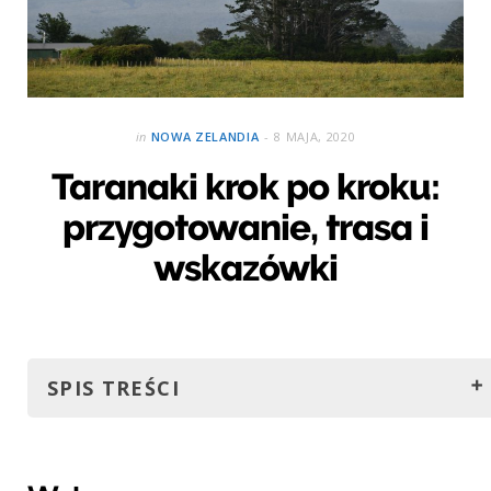
in
NOWA ZELANDIA
8 MAJA, 2020
Taranaki krok po kroku:
przygotowanie, trasa i
wskazówki
SPIS TREŚCI
Wstęp
Szczegóły szlaku