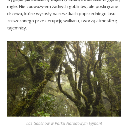
mgle. Nie zauważyłem żadnych goblinów, ale poskręcane
drzewa, które wyrosły na resztkach poprzedniego lasu
zniszczonego przez erupcję wulkanu, tworzą atmosferę
tajemnicy.
Las Goblinów w Parku Narodowym Egmont