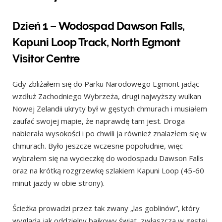
Dzień 1 – Wodospad Dawson Falls,
Kapuni Loop Track, North Egmont
Visitor Centre
Gdy zbliżałem się do Parku Narodowego Egmont jadąc
wzdłuż Zachodniego Wybrzeża, drugi najwyższy wulkan
Nowej Zelandii ukryty był w gęstych chmurach i musiałem
zaufać swojej mapie, że naprawdę tam jest. Droga
nabierała wysokości i po chwili ja również znalazłem się w
chmurach. Było jeszcze wczesne popołudnie, więc
wybrałem się na wycieczkę do wodospadu Dawson Falls
oraz na krótką rozgrzewkę szlakiem Kapuni Loop (45-60
minut jazdy w obie strony).
Ścieżka prowadzi przez tak zwany „las goblinów”, który
wygląda jak oddzielny bajkowy świat, zwłaszcza w gęstej